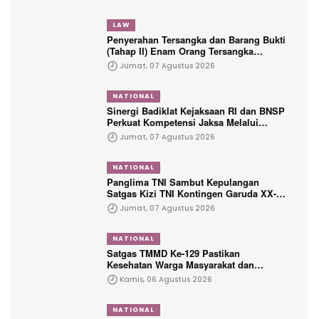
LAW
Penyerahan Tersangka dan Barang Bukti
(Tahap II) Enam Orang Tersangka
Perkara Korupsi PETRAL, PES dan ISC
Jumat, 07 Agustus 2026
NATIONAL
Sinergi Badiklat Kejaksaan RI dan BNSP
Perkuat Kompetensi Jaksa Melalui
Sertifikasi Profesional
Jumat, 07 Agustus 2026
NATIONAL
Panglima TNI Sambut Kepulangan
Satgas Kizi TNI Kontingen Garuda XX-V
MONUSCO
Jumat, 07 Agustus 2026
NATIONAL
Satgas TMMD Ke-129 Pastikan
Kesehatan Warga Masyarakat dan
Personel Tetap Prima Demi Suksesnya
Kamis, 06 Agustus 2026
TMMD di Kampung Sesor
NATIONAL