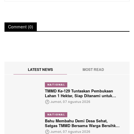
Comment (0)
LATEST NEWS
MOST READ
NATIONAL
TMMD Ke-129 Tuntaskan Pembukaan
Lahan 1 Hektar, Siap Ditanami untuk
Perkuat Ketahanan Pangan Kampung
Jumat, 07 Agustus 2026
Sesor
NATIONAL
Bahu Membahu Demi Desa Sehat,
Satgas TMMD Bersama Warga Bersihkan
Saluran Air
Jumat, 07 Agustus 2026