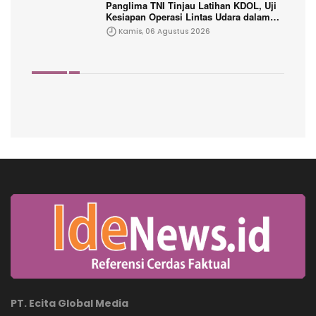
Panglima TNI Tinjau Latihan KDOL, Uji
Kesiapan Operasi Lintas Udara dalam
Latihan Terintegrasi TNI 2026
Kamis, 06 Agustus 2026
PT. Ecita Global Media