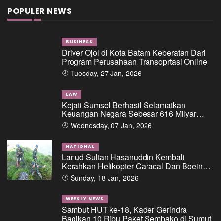
POPULER NEWS
BUSINESS
Driver Ojol di Kota Batam Keberatan Dari
Program Perusahaan Transoprtasi Online
Tuesday, 27 Jan, 2026
LAW
Kejati Sumsel Berhasil Selamatkan
Keuangan Negara Sebesar 616 Milyar
Dalam Perkara Dugaan Tipikor Pemberian
Wednesday, 07 Jan, 2026
Fasilitas Pinjaman/Kredit Dari Salah Satu
Bank Pemerintah Kepada PT. BSS Dan PT.
SAL
NATIONAL
Lanud Sultan Hasanuddin Kembali
Kerahkan Helikopter Caracal Dan Boeing
Intai Strategis, Lokasi Jatuhnya Pesawat
Sunday, 18 Jan, 2026
ATR 42-500 Berhasil Diidentifikasi
WEEKLY NEWS
Sambut HUT ke-18, Kader Gerindra
Bagikan 10 Ribu Paket Sembako di Sumut