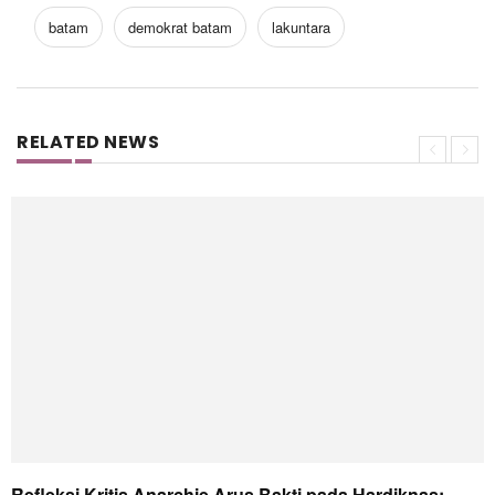
batam
demokrat batam
lakuntara
RELATED NEWS
Refleksi Kritis Anarchie Arus Bakti pada Hardiknas: