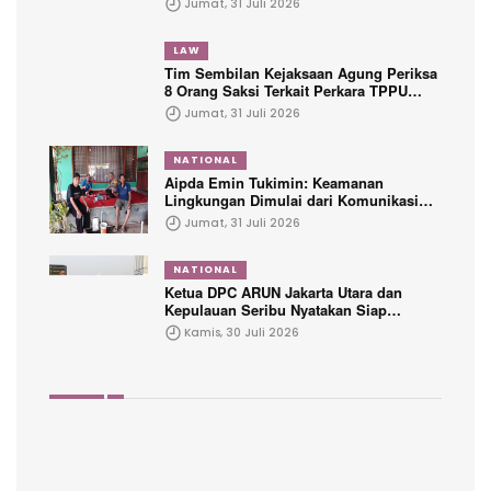
Jumat, 31 Juli 2026
Yatim dan Purnawirawan
LAW
Tim Sembilan Kejaksaan Agung Periksa
8 Orang Saksi Terkait Perkara TPPU
Tersangka FA
Jumat, 31 Juli 2026
NATIONAL
Aipda Emin Tukimin: Keamanan
Lingkungan Dimulai dari Komunikasi
dengan Warga
Jumat, 31 Juli 2026
NATIONAL
Ketua DPC ARUN Jakarta Utara dan
Kepulauan Seribu Nyatakan Siap
Dikukuhkan Dalam Waktu Dekat
Kamis, 30 Juli 2026