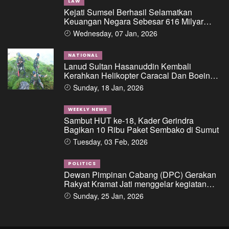
LAW
Kejati Sumsel Berhasil Selamatkan
Keuangan Negara Sebesar 616 Milyar
Dalam Perkara Dugaan Tipikor Pemberian
Wednesday, 07 Jan, 2026
Fasilitas Pinjaman/Kredit Dari Salah Satu
Bank Pemerintah Kepada PT. BSS Dan PT.
SAL
NATIONAL
Lanud Sultan Hasanuddin Kembali
Kerahkan Helikopter Caracal Dan Boeing
Intai Strategis, Lokasi Jatuhnya Pesawat
Sunday, 18 Jan, 2026
ATR 42-500 Berhasil Diidentifikasi
WEEKLY NEWS
Sambut HUT ke-18, Kader Gerindra
Bagikan 10 Ribu Paket Sembako di Sumut
Tuesday, 03 Feb, 2026
POLITICS
Dewan Pimpinan Cabang (DPC) Gerakan
Rakyat Kramat Jati menggelar kegiatan
“Ngopi di Condet”
Sunday, 25 Jan, 2026