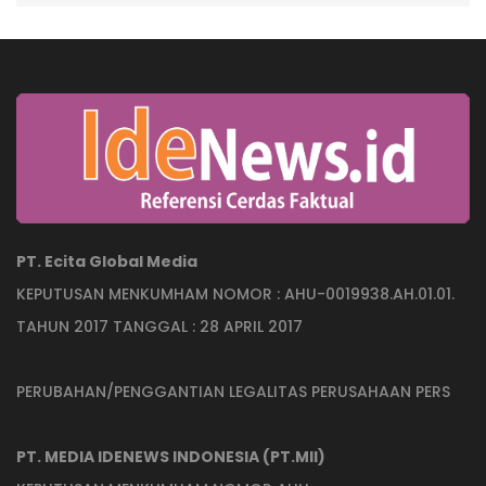
PT. Ecita Global Media
KEPUTUSAN MENKUMHAM NOMOR : AHU-0019938.AH.01.01.
TAHUN 2017 TANGGAL : 28 APRIL 2017
PERUBAHAN/PENGGANTIAN LEGALITAS PERUSAHAAN PERS
PT. MEDIA IDENEWS INDONESIA (PT.MII)