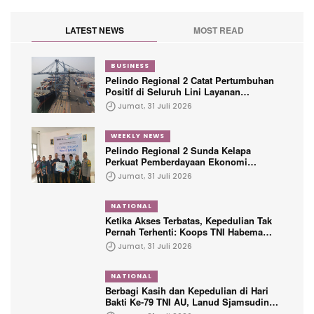
LATEST NEWS
MOST READ
BUSINESS
Pelindo Regional 2 Catat Pertumbuhan
Positif di Seluruh Lini Layanan
Kepelabuhanan
Jumat, 31 Juli 2026
WEEKLY NEWS
Pelindo Regional 2 Sunda Kelapa
Perkuat Pemberdayaan Ekonomi
Penyandang Disabilitas Melalui Program
Jumat, 31 Juli 2026
TJSL
NATIONAL
Ketika Akses Terbatas, Kepedulian Tak
Pernah Terhenti: Koops TNI Habema
Hadir untuk Papua
Jumat, 31 Juli 2026
NATIONAL
Berbagi Kasih dan Kepedulian di Hari
Bakti Ke-79 TNI AU, Lanud Sjamsudin
Noor Hadirkan Senyum untuk Anak