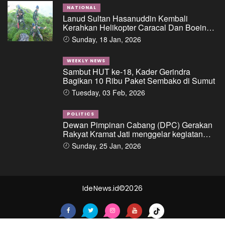
Bank Pemerintah Kepada PT. BSS Dan PT.
SAL
NATIONAL
Lanud Sultan Hasanuddin Kembali
Kerahkan Helikopter Caracal Dan Boeing
Intai Strategis, Lokasi Jatuhnya Pesawat
Sunday, 18 Jan, 2026
ATR 42-500 Berhasil Diidentifikasi
WEEKLY NEWS
Sambut HUT ke-18, Kader Gerindra
Bagikan 10 Ribu Paket Sembako di Sumut
Tuesday, 03 Feb, 2026
POLITICS
Dewan Pimpinan Cabang (DPC) Gerakan
Rakyat Kramat Jati menggelar kegiatan
“Ngopi di Condet”
Sunday, 25 Jan, 2026
IdeNews.id©2026