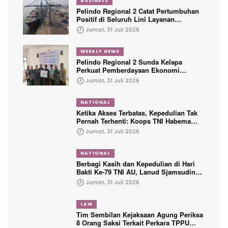
BUSINESS
Pelindo Regional 2 Catat Pertumbuhan
Positif di Seluruh Lini Layanan
Kepelabuhanan
Jumat, 31 Juli 2026
WEEKLY NEWS
Pelindo Regional 2 Sunda Kelapa
Perkuat Pemberdayaan Ekonomi
Penyandang Disabilitas Melalui Program
Jumat, 31 Juli 2026
TJSL
NATIONAL
Ketika Akses Terbatas, Kepedulian Tak
Pernah Terhenti: Koops TNI Habema
Hadir untuk Papua
Jumat, 31 Juli 2026
NATIONAL
Berbagi Kasih dan Kepedulian di Hari
Bakti Ke-79 TNI AU, Lanud Sjamsudin
Noor Hadirkan Senyum untuk Anak
Jumat, 31 Juli 2026
Yatim dan Purnawirawan
LAW
Tim Sembilan Kejaksaan Agung Periksa
8 Orang Saksi Terkait Perkara TPPU