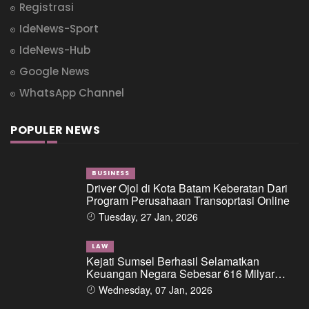
Registrasi
IdeNews-Sport
IdeNews-Hub
Google News
WhatsApp Channel
POPULER NEWS
BUSINESS
Driver Ojol di Kota Batam Keberatan Dari
Program Perusahaan Transoprtasi Online
Tuesday, 27 Jan, 2026
LAW
Kejati Sumsel Berhasil Selamatkan
Keuangan Negara Sebesar 616 Milyar
Dalam Perkara Dugaan Tipikor Pemberian
Wednesday, 07 Jan, 2026
Fasilitas Pinjaman/Kredit Dari Salah Satu