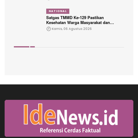
NATIONAL
Satgas TMMD Ke-129 Pastikan
Kesehatan Warga Masyarakat dan
Personel Tetap Prima Demi Suksesnya
Kamis, 06 Agustus 2026
TMMD di Kampung Sesor