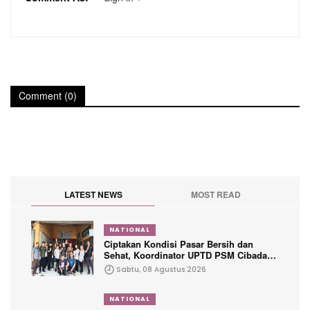
Comment (0)
LATEST NEWS
MOST READ
NATIONAL
Ciptakan Kondisi Pasar Bersih dan
Sehat, Koordinator UPTD PSM Cibadak
Ajak Warga Jumsih Guna Menciptakan
Sabtu, 08 Agustus 2026
Kenyamanan Pengunjung
NATIONAL