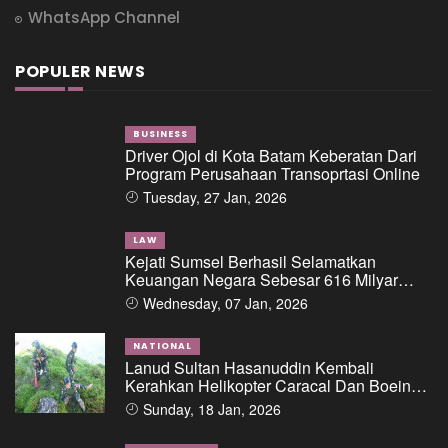
WhatsApp Channel
POPULER NEWS
BUSINESS
Driver Ojol di Kota Batam Keberatan Dari
Program Perusahaan Transoprtasi Online
Tuesday, 27 Jan, 2026
LAW
Kejati Sumsel Berhasil Selamatkan
Keuangan Negara Sebesar 616 Milyar
Dalam Perkara Dugaan Tipikor Pemberian
Wednesday, 07 Jan, 2026
Fasilitas Pinjaman/Kredit Dari Salah Satu
Bank Pemerintah Kepada PT. BSS Dan PT.
SAL
NATIONAL
Lanud Sultan Hasanuddin Kembali
Kerahkan Helikopter Caracal Dan Boeing
Intai Strategis, Lokasi Jatuhnya Pesawat
Sunday, 18 Jan, 2026
ATR 42-500 Berhasil Diidentifikasi