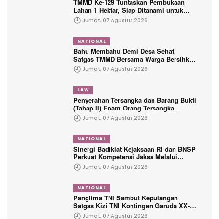
TMMD Ke-129 Tuntaskan Pembukaan
Lahan 1 Hektar, Siap Ditanami untuk
Perkuat Ketahanan Pangan Kampung
Jumat, 07 Agustus 2026
Sesor
NATIONAL
Bahu Membahu Demi Desa Sehat,
Satgas TMMD Bersama Warga Bersihkan
Saluran Air
Jumat, 07 Agustus 2026
LAW
Penyerahan Tersangka dan Barang Bukti
(Tahap II) Enam Orang Tersangka
Perkara Korupsi PETRAL, PES dan ISC
Jumat, 07 Agustus 2026
NATIONAL
Sinergi Badiklat Kejaksaan RI dan BNSP
Perkuat Kompetensi Jaksa Melalui
Sertifikasi Profesional
Jumat, 07 Agustus 2026
NATIONAL
Panglima TNI Sambut Kepulangan
Satgas Kizi TNI Kontingen Garuda XX-V
MONUSCO
Jumat, 07 Agustus 2026