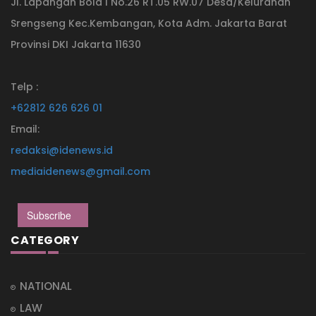
Jl. Lapangan Bola I No.26 RT.05 RW.07 Desa/Kelurahan
Srengseng Kec.Kembangan, Kota Adm. Jakarta Barat
Provinsi DKI Jakarta 11630
Telp :
+62812 626 626 01
Email:
redaksi@idenews.id
mediaidenews@gmail.com
Subscribe
CATEGORY
NATIONAL
LAW