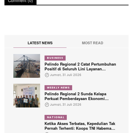
Comment (0)
LATEST NEWS
MOST READ
BUSINESS
Pelindo Regional 2 Catat Pertumbuhan
Positif di Seluruh Lini Layanan
Kepelabuhanan
Jumat, 31 Juli 2026
WEEKLY NEWS
Pelindo Regional 2 Sunda Kelapa
Perkuat Pemberdayaan Ekonomi
Penyandang Disabilitas Melalui Program
Jumat, 31 Juli 2026
TJSL
NATIONAL
Ketika Akses Terbatas, Kepedulian Tak
Pernah Terhenti: Koops TNI Habema
Hadir untuk Papua