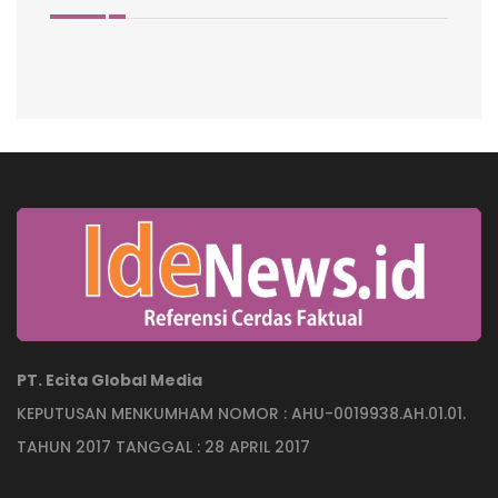
PT. Ecita Global Media
KEPUTUSAN MENKUMHAM NOMOR : AHU-0019938.AH.01.01.
TAHUN 2017 TANGGAL : 28 APRIL 2017