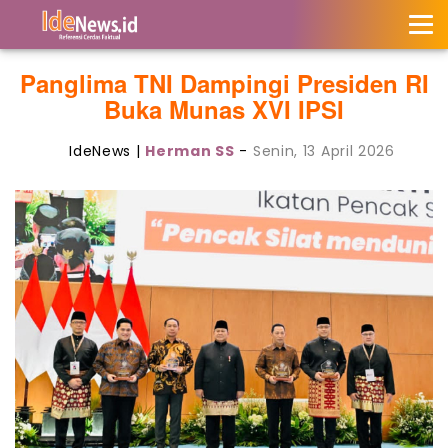
Panglima TNI Dampingi Presiden RI
Buka Munas XVI IPSI
IdeNews |
Herman SS
-
Senin, 13 April 2026