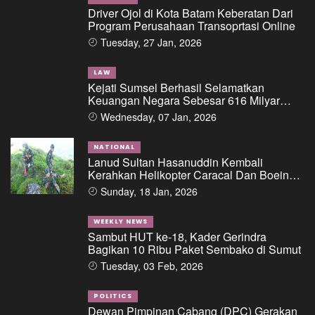
Driver Ojol di Kota Batam Keberatan Dari
Program Perusahaan Transoprtasi Online
Tuesday, 27 Jan, 2026
LAW
Kejati Sumsel Berhasil Selamatkan
Keuangan Negara Sebesar 616 Milyar
Dalam Perkara Dugaan Tipikor Pemberian
Wednesday, 07 Jan, 2026
Fasilitas Pinjaman/Kredit Dari Salah Satu
Bank Pemerintah Kepada PT. BSS Dan PT.
SAL
NATIONAL
Lanud Sultan Hasanuddin Kembali
Kerahkan Helikopter Caracal Dan Boeing
Intai Strategis, Lokasi Jatuhnya Pesawat
Sunday, 18 Jan, 2026
ATR 42-500 Berhasil Diidentifikasi
WEEKLY NEWS
Sambut HUT ke-18, Kader Gerindra
Bagikan 10 Ribu Paket Sembako di Sumut
Tuesday, 03 Feb, 2026
POLITICS
Dewan Pimpinan Cabang (DPC) Gerakan