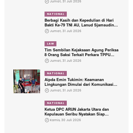
Jumat, 31 Juli 2026
NATIONAL
Berbagi Kasih dan Kepedulian di Hari
Bakti Ke-79 TNI AU, Lanud Sjamsudin
Noor Hadirkan Senyum untuk Anak
Jumat, 31 Juli 2026
Yatim dan Purnawirawan
LAW
Tim Sembilan Kejaksaan Agung Periksa
8 Orang Saksi Terkait Perkara TPPU
Tersangka FA
Jumat, 31 Juli 2026
NATIONAL
Aipda Emin Tukimin: Keamanan
Lingkungan Dimulai dari Komunikasi
dengan Warga
Jumat, 31 Juli 2026
NATIONAL
Ketua DPC ARUN Jakarta Utara dan
Kepulauan Seribu Nyatakan Siap
Dikukuhkan Dalam Waktu Dekat
Kamis, 30 Juli 2026