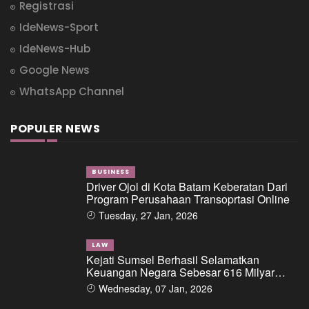
Registrasi
IdeNews-Sport
IdeNews-Hub
Google News
WhatsApp Channel
POPULER NEWS
BUSINESS
Driver Ojol di Kota Batam Keberatan Dari
Program Perusahaan Transoprtasi Online
Tuesday, 27 Jan, 2026
LAW
Kejati Sumsel Berhasil Selamatkan
Keuangan Negara Sebesar 616 Milyar
Dalam Perkara Dugaan Tipikor Pemberian
Wednesday, 07 Jan, 2026
Fasilitas Pinjaman/Kredit Dari Salah Satu