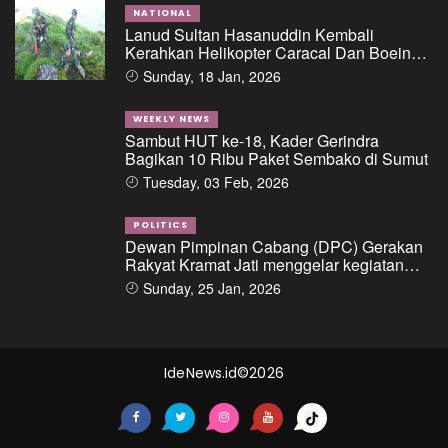
Bank Pemerintah Kepada PT. BSS Dan PT.
SAL
NATIONAL
Lanud Sultan Hasanuddin Kembali
Kerahkan Helikopter Caracal Dan Boeing
Intai Strategis, Lokasi Jatuhnya Pesawat
Sunday, 18 Jan, 2026
ATR 42-500 Berhasil Diidentifikasi
WEEKLY NEWS
Sambut HUT ke-18, Kader Gerindra
Bagikan 10 Ribu Paket Sembako di Sumut
Tuesday, 03 Feb, 2026
POLITICS
Dewan Pimpinan Cabang (DPC) Gerakan
Rakyat Kramat Jati menggelar kegiatan
“Ngopi di Condet”
Sunday, 25 Jan, 2026
IdeNews.id©2026