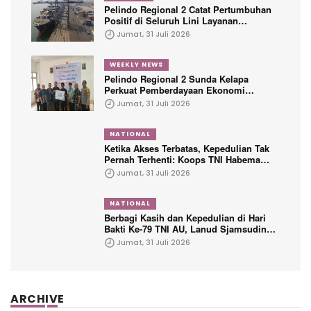
Pelindo Regional 2 Catat Pertumbuhan
Positif di Seluruh Lini Layanan
Kepelabuhanan
Jumat, 31 Juli 2026
WEEKLY NEWS
Pelindo Regional 2 Sunda Kelapa
Perkuat Pemberdayaan Ekonomi
Penyandang Disabilitas Melalui Program
Jumat, 31 Juli 2026
TJSL
NATIONAL
Ketika Akses Terbatas, Kepedulian Tak
Pernah Terhenti: Koops TNI Habema
Hadir untuk Papua
Jumat, 31 Juli 2026
NATIONAL
Berbagi Kasih dan Kepedulian di Hari
Bakti Ke-79 TNI AU, Lanud Sjamsudin
Noor Hadirkan Senyum untuk Anak
Jumat, 31 Juli 2026
Yatim dan Purnawirawan
ARCHIVE