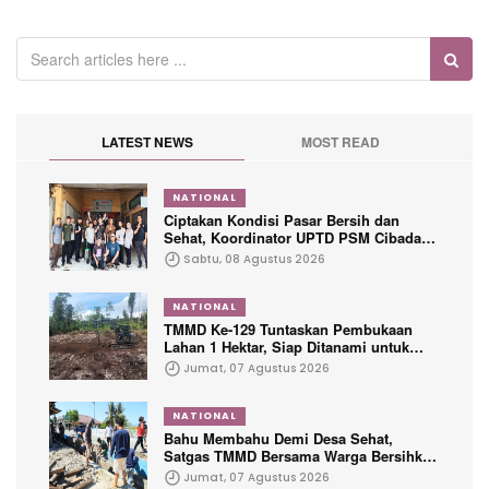
LATEST NEWS
MOST READ
NATIONAL
Ciptakan Kondisi Pasar Bersih dan
Sehat, Koordinator UPTD PSM Cibadak
Ajak Warga Jumsih Guna Menciptakan
Sabtu, 08 Agustus 2026
Kenyamanan Pengunjung
NATIONAL
TMMD Ke-129 Tuntaskan Pembukaan
Lahan 1 Hektar, Siap Ditanami untuk
Perkuat Ketahanan Pangan Kampung
Jumat, 07 Agustus 2026
Sesor
NATIONAL
Bahu Membahu Demi Desa Sehat,
Satgas TMMD Bersama Warga Bersihkan
Saluran Air
Jumat, 07 Agustus 2026