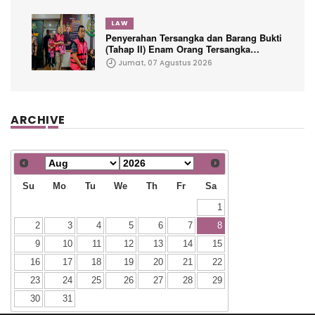
LAW
Penyerahan Tersangka dan Barang Bukti
(Tahap II) Enam Orang Tersangka
Perkara Korupsi PETRAL, PES dan ISC
Jumat, 07 Agustus 2026
ARCHIVE
Su
Mo
Tu
We
Th
Fr
Sa
1
2
3
4
5
6
7
8
9
10
11
12
13
14
15
16
17
18
19
20
21
22
23
24
25
26
27
28
29
30
31