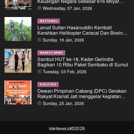
Keuangan Negara Sebesar 616 Milyar
Dalam Perkara Dugaan Tipikor Pemberian
Wednesday, 07 Jan, 2026
Fasilitas Pinjaman/Kredit Dari Salah Satu
Bank Pemerintah Kepada PT. BSS Dan PT.
SAL
NATIONAL
Lanud Sultan Hasanuddin Kembali
Kerahkan Helikopter Caracal Dan Boeing
Intai Strategis, Lokasi Jatuhnya Pesawat
Sunday, 18 Jan, 2026
ATR 42-500 Berhasil Diidentifikasi
WEEKLY NEWS
Sambut HUT ke-18, Kader Gerindra
Bagikan 10 Ribu Paket Sembako di Sumut
Tuesday, 03 Feb, 2026
POLITICS
Dewan Pimpinan Cabang (DPC) Gerakan
Rakyat Kramat Jati menggelar kegiatan
“Ngopi di Condet”
Sunday, 25 Jan, 2026
IdeNews.id©2026