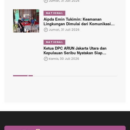
Jumat, 31 Juli 2026
NATIONAL
Aipda Emin Tukimin: Keamanan
Lingkungan Dimulai dari Komunikasi
dengan Warga
Jumat, 31 Juli 2026
NATIONAL
Ketua DPC ARUN Jakarta Utara dan
Kepulauan Seribu Nyatakan Siap
Dikukuhkan Dalam Waktu Dekat
Kamis, 30 Juli 2026