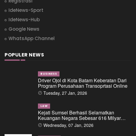
Registrasi
IdeNews-Sport
IdeNews-Hub
Google News
WhatsApp Channel
POPULER NEWS
BUSINESS
Driver Ojol di Kota Batam Keberatan Dari
Program Perusahaan Transoprtasi Online
Tuesday, 27 Jan, 2026
LAW
Kejati Sumsel Berhasil Selamatkan
Keuangan Negara Sebesar 616 Milyar
Dalam Perkara Dugaan Tipikor Pemberian
Wednesday, 07 Jan, 2026
Fasilitas Pinjaman/Kredit Dari Salah Satu
Bank Pemerintah Kepada PT. BSS Dan PT.