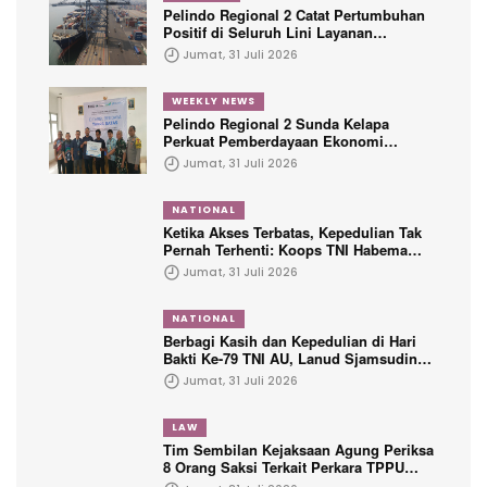
Pelindo Regional 2 Catat Pertumbuhan
Positif di Seluruh Lini Layanan
Kepelabuhanan
Jumat, 31 Juli 2026
WEEKLY NEWS
Pelindo Regional 2 Sunda Kelapa
Perkuat Pemberdayaan Ekonomi
Penyandang Disabilitas Melalui Program
Jumat, 31 Juli 2026
TJSL
NATIONAL
Ketika Akses Terbatas, Kepedulian Tak
Pernah Terhenti: Koops TNI Habema
Hadir untuk Papua
Jumat, 31 Juli 2026
NATIONAL
Berbagi Kasih dan Kepedulian di Hari
Bakti Ke-79 TNI AU, Lanud Sjamsudin
Noor Hadirkan Senyum untuk Anak
Jumat, 31 Juli 2026
Yatim dan Purnawirawan
LAW
Tim Sembilan Kejaksaan Agung Periksa
8 Orang Saksi Terkait Perkara TPPU
Tersangka FA